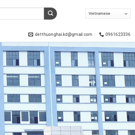
detthuonghai.kd@gmail.com
0961623336