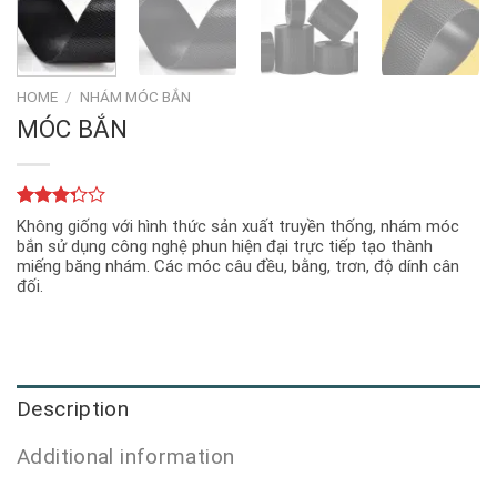
HOME
/
NHÁM MÓC BẮN
MÓC BẮN
Rated
4
Không giống với hình thức sản xuất truyền thống, nhám móc
3.25
bắn sử dụng công nghệ phun hiện đại trực tiếp tạo thành
out of
miếng băng nhám. Các móc câu đều, bằng, trơn, độ dính cân
5 based
đối.
on
customer
ratings
Description
Additional information