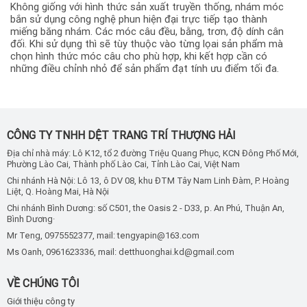
Không giống với hình thức sản xuất truyền thống, nhám móc
bắn sử dụng công nghệ phun hiện đại trực tiếp tạo thành
miếng băng nhám. Các móc câu đều, bằng, trơn, độ dính cân
đối. Khi sử dụng thì sẽ tùy thuộc vào từng lọai sản phẩm mà
chọn hình thức móc câu cho phù hợp, khi kết hợp cần có
những điều chỉnh nhỏ để sản phẩm đạt tính ưu điểm tối đa.
CÔNG TY TNHH DỆT TRANG TRÍ THƯỢNG HẢI
Địa chỉ nhà máy: Lô K12, tổ 2 đường Triệu Quang Phục, KCN Đông Phố Mới,
Phường Lào Cai, Thành phố Lào Cai, Tỉnh Lào Cai, Việt Nam
Chi nhánh Hà Nội: Lô 13, ô DV 08, khu ĐTM Tây Nam Linh Đàm, P. Hoàng
Liệt, Q. Hoàng Mai, Hà Nội
Chi nhánh Bình Dương: số C501, the Oasis 2 - D33, p. An Phú, Thuận An,
Bình Dương·
Mr Teng, 0975552377, mail: tengyapin@163.com
Ms Oanh, 0961623336, mail: detthuonghai.kd@gmail.com
VỀ CHÚNG TÔI
Giới thiệu công ty