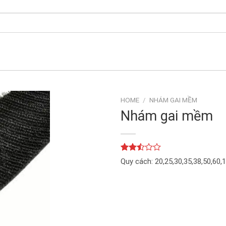
HOME
/
NHÁM GAI MỀM
Nhám gai mềm
Rated
2
Quy cách: 20,25,30,35,38,50,60
2.50
out
of 5
based
on
customer
ratings