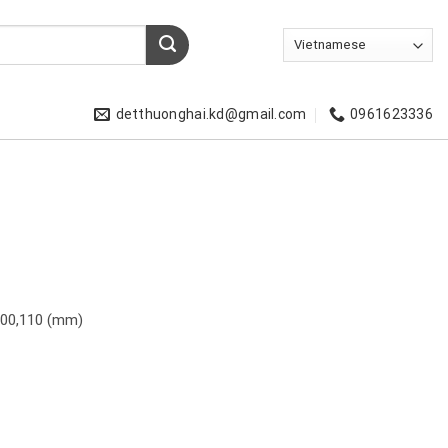
detthuonghai.kd@gmail.com
0961623336
,100,110 (mm)